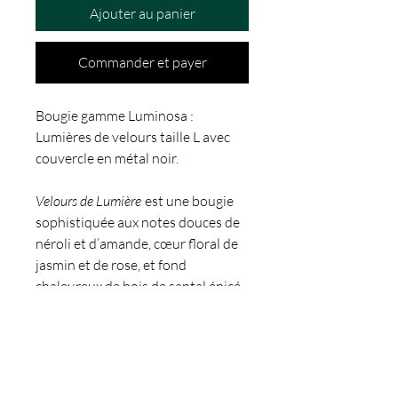
Ajouter au panier
Commander et payer
Bougie gamme Luminosa :
Lumières de velours taille L avec
couvercle en métal noir.
Velours de Lumière
est une bougie
sophistiquée aux notes douces de
néroli et d’amande, cœur floral de
jasmin et de rose, et fond
chaleureux de bois de santal épicé.
Bougie format L de 340g ~70h de
combustion.
Diamètre : 8 cm - Hauteur : 8.5 cm