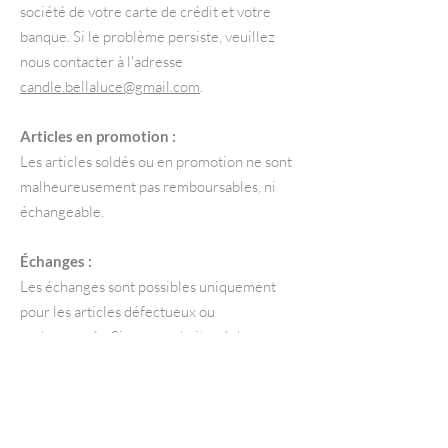
société de votre carte de crédit et votre
banque. Si le problème persiste, veuillez
nous contacter à l'adresse
candle.bellaluce@gmail.com
.
Articles en promotion :
Les articles soldés ou en promotion ne sont
malheureusement pas remboursables, ni
échangeable.
Échanges :
Les échanges sont possibles uniquement
pour les articles défectueux ou
endommagés. Si vous souhaitez échanger
votre article contre un identique, veuillez
nous contacter à
candle.bellaluce@gmail.com
et envoyer
l'article à l'adresse suivante : Rue Jean Friot